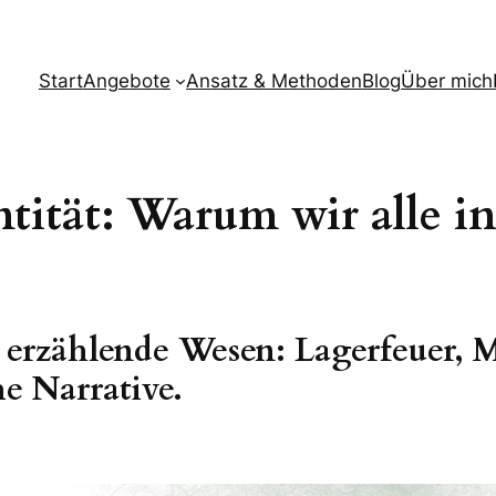
Start
Angebote
Ansatz & Methoden
Blog
Über mich
ntität: Warum wir alle i
 erzählende Wesen: Lagerfeuer, 
he Narrative.