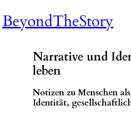
Zum
Inhalt
BeyondTheStory
springen
Narrative und Ide
leben
Notizen zu Menschen als
Identität, gesellschaftlic